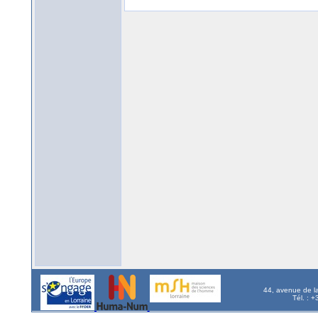
44, avenue de l
Tél. : 