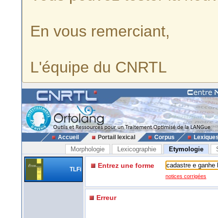
En vous remerciant,
L'équipe du CNRTL
Accueil
Portail lexical
Corpus
Lexique
Morphologie
Lexicographie
Etymologie
Entrez une forme
TLFi
notices corrigées
Erreur