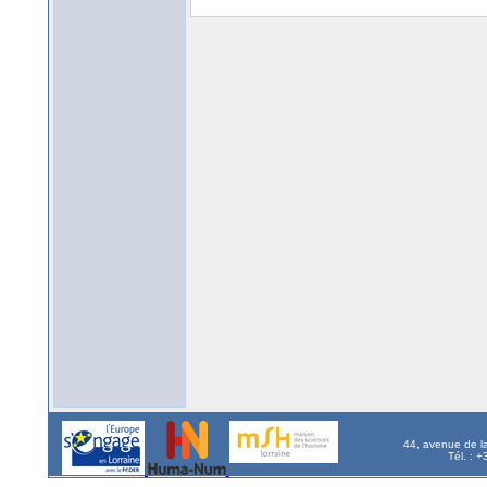
44, avenue de l
Tél. : 