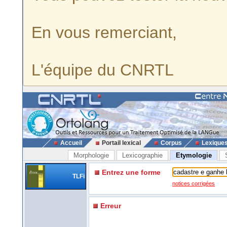
En vous remerciant,
L'équipe du CNRTL
Accueil
Portail lexical
Corpus
Lexique
Morphologie
Lexicographie
Etymologie
Entrez une forme
TLFi
notices corrigées
Erreur