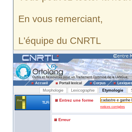
En vous remerciant,
L'équipe du CNRTL
Accueil
Portail lexical
Corpus
Lexique
Morphologie
Lexicographie
Etymologie
Entrez une forme
TLFi
notices corrigées
Erreur