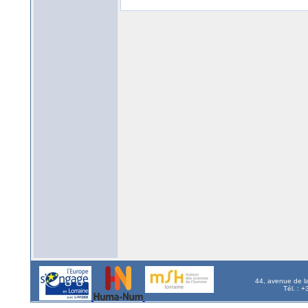
44, avenue de l
Tél. : 