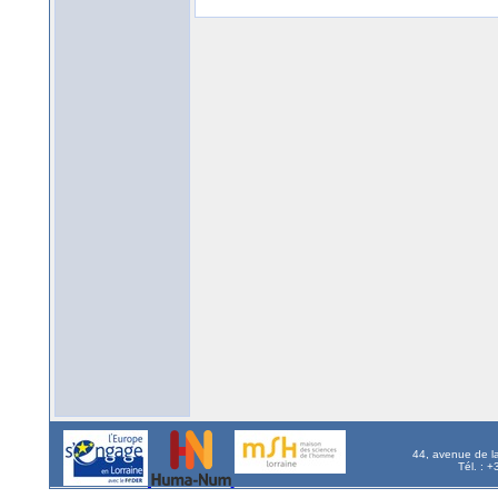
44, avenue de l
Tél. : 