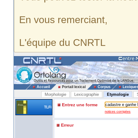
En vous remerciant,
L'équipe du CNRTL
Accueil
Portail lexical
Corpus
Lexique
Morphologie
Lexicographie
Etymologie
Entrez une forme
TLFi
notices corrigées
Erreur