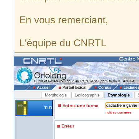
En vous remerciant,
L'équipe du CNRTL
Accueil
Portail lexical
Corpus
Lexique
Morphologie
Lexicographie
Etymologie
Entrez une forme
TLFi
notices corrigées
Erreur