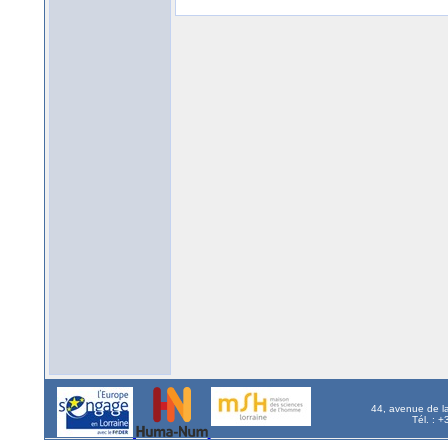
44, avenue de l
Tél. : 