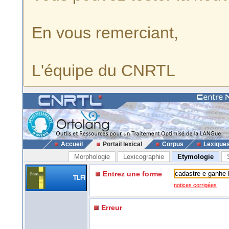
En vous remerciant,
L'équipe du CNRTL
Accueil
Portail lexical
Corpus
Lexique
Morphologie
Lexicographie
Etymologie
Entrez une forme
TLFi
notices corrigées
Erreur