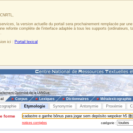
u CNRTL,
services, la version actuelle du portail sera prochainement remplacée par un
 une refonte complète de l'interface adaptée à tous les supports (ordinateurs, t
.
ion ici :
Portail lexical
cal
Corpus
Lexiques
Dictionnaires
Métalexicographie
cographie
Etymologie
Synonymie
Antonymie
Proxémie
C
ne forme
notices corrigées
catégorie :