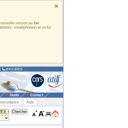
×
e nouvelle version au
1er
ablettes, smartphones) et inclut
Outils
Contact
oncordance
Aide