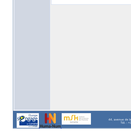
44, avenue de l
Tél. : 