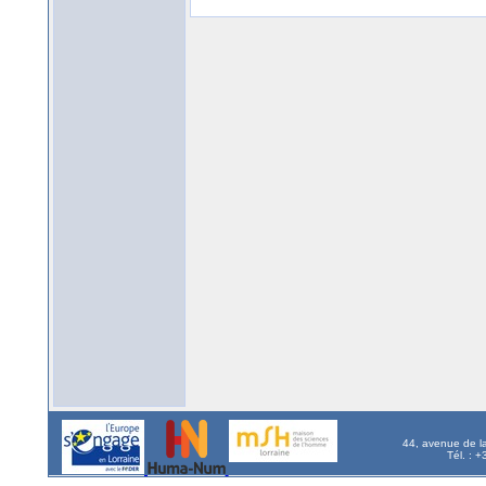
44, avenue de l
Tél. : 