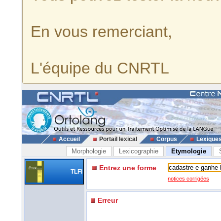
En vous remerciant,
L'équipe du CNRTL
Accueil
Portail lexical
Corpus
Lexique
Morphologie
Lexicographie
Etymologie
Entrez une forme
TLFi
notices corrigées
Erreur