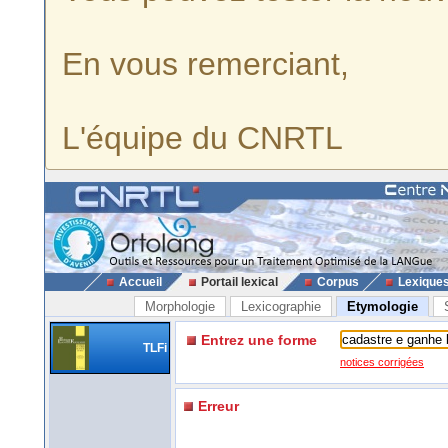
En vous remerciant,
L'équipe du CNRTL
Accueil
Portail lexical
Corpus
Lexique
Morphologie
Lexicographie
Etymologie
Entrez une forme
TLFi
notices corrigées
Erreur