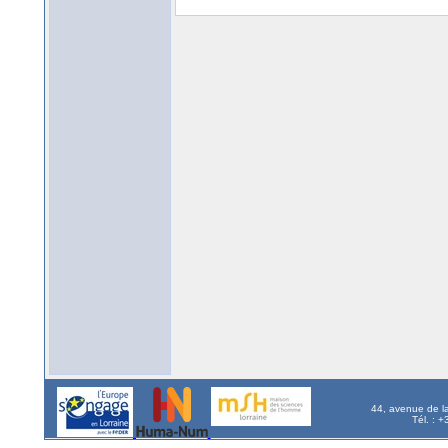
44, avenue de l
Tél. : 