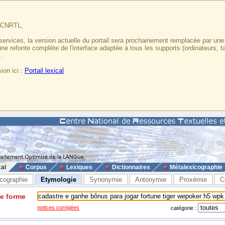
u CNRTL,
services, la version actuelle du portail sera prochainement remplacée par un
 une refonte complète de l'interface adaptée à tous les supports (ordinateurs, t
.
ion ici :
Portail lexical
cal
Corpus
Lexiques
Dictionnaires
Métalexicographie
cographie
Etymologie
Synonymie
Antonymie
Proxémie
C
ne forme
notices corrigées
catégorie :