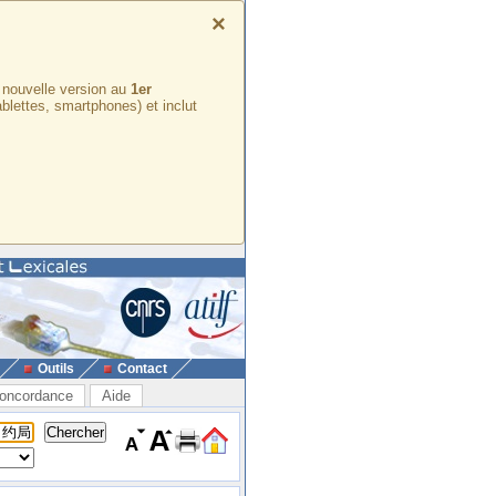
×
e nouvelle version au
1er
ablettes, smartphones) et inclut
Outils
Contact
oncordance
Aide