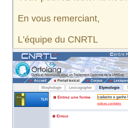
En vous remerciant,
L'équipe du CNRTL
Accueil
Portail lexical
Corpus
Lexique
Morphologie
Lexicographie
Etymologie
Entrez une forme
TLFi
notices corrigées
Erreur