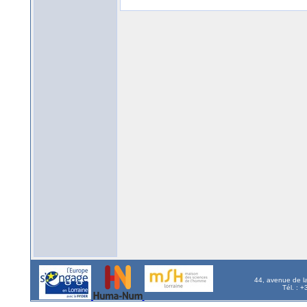
44, avenue de l
Tél. : 