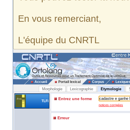
En vous remerciant,
L'équipe du CNRTL
Accueil
Portail lexical
Corpus
Lexique
Morphologie
Lexicographie
Etymologie
Entrez une forme
TLFi
notices corrigées
Erreur