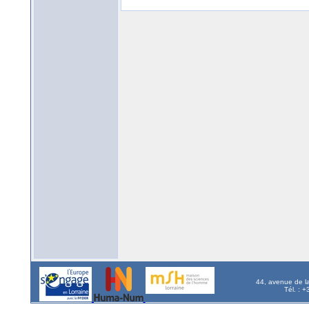
44, avenue de l
Tél. : 