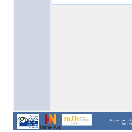
44, avenue de l
Tél. : 