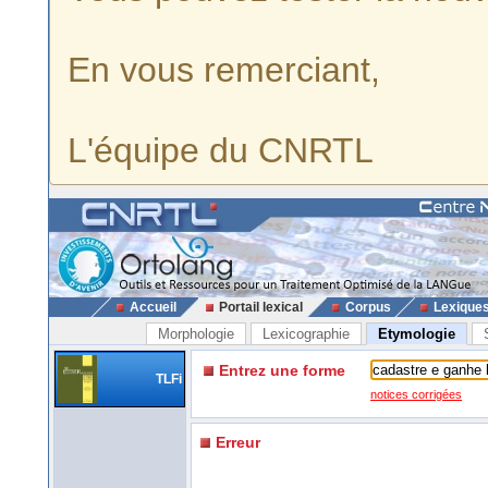
En vous remerciant,
L'équipe du CNRTL
Accueil
Portail lexical
Corpus
Lexique
Morphologie
Lexicographie
Etymologie
Entrez une forme
TLFi
notices corrigées
Erreur