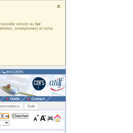
×
e nouvelle version au
1er
ablettes, smartphones) et inclut
Outils
Contact
oncordance
Aide