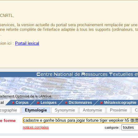
u CNRTL,
services, la version actuelle du portail sera prochainement remplacée par un
 une refonte complète de l'interface adaptée à tous les supports (ordinateurs, t
.
ion ici :
Portail lexical
cal
Corpus
Lexiques
Dictionnaires
Métalexicographie
cographie
Etymologie
Synonymie
Antonymie
Proxémie
C
ne forme
notices corrigées
catégorie :