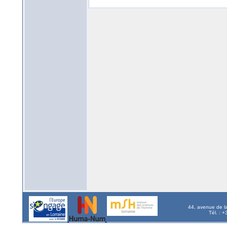
44, avenue de l
Tél. : 