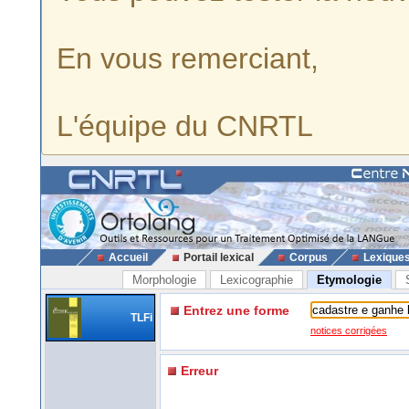
En vous remerciant,
L'équipe du CNRTL
Accueil
Portail lexical
Corpus
Lexique
Morphologie
Lexicographie
Etymologie
Entrez une forme
TLFi
notices corrigées
Erreur