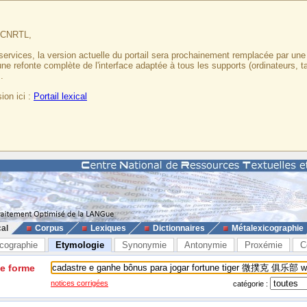
u CNRTL,
services, la version actuelle du portail sera prochainement remplacée par un
 une refonte complète de l'interface adaptée à tous les supports (ordinateurs, t
.
ion ici :
Portail lexical
cal
Corpus
Lexiques
Dictionnaires
Métalexicographie
cographie
Etymologie
Synonymie
Antonymie
Proxémie
C
ne forme
notices corrigées
catégorie :