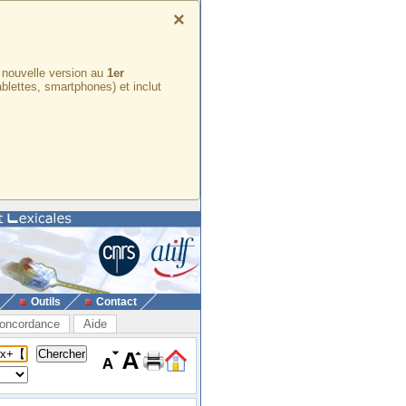
×
e nouvelle version au
1er
ablettes, smartphones) et inclut
Outils
Contact
oncordance
Aide