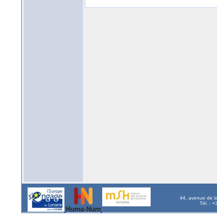
44, avenue de l
Tél. : 