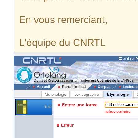
En vous remerciant,
L'équipe du CNRTL
Accueil
Portail lexical
Corpus
Lexique
Morphologie
Lexicographie
Etymologie
Entrez une forme
TLFi
notices corrigées
Erreur