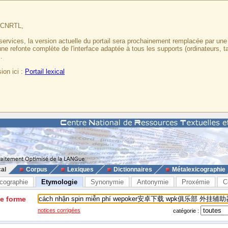
u CNRTL,
services, la version actuelle du portail sera prochainement remplacée par un
 une refonte complète de l'interface adaptée à tous les supports (ordinateurs, t
.
ion ici :
Portail lexical
cal
Corpus
Lexiques
Dictionnaires
Métalexicographie
cographie
Etymologie
Synonymie
Antonymie
Proxémie
C
ne forme
notices corrigées
catégorie :