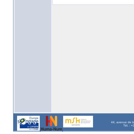
44, avenue de l
Tél. : 