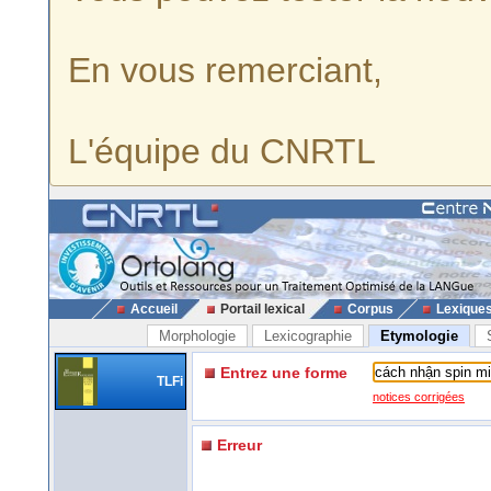
En vous remerciant,
L'équipe du CNRTL
Accueil
Portail lexical
Corpus
Lexique
Morphologie
Lexicographie
Etymologie
Entrez une forme
TLFi
notices corrigées
Erreur