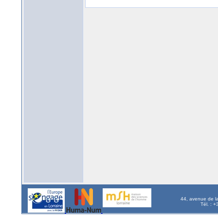
44, avenue de l
Tél. : 