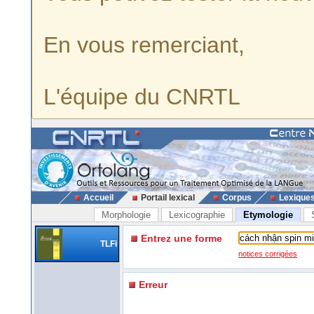
En vous remerciant,
L'équipe du CNRTL
Accueil
Portail lexical
Corpus
Lexique
Morphologie
Lexicographie
Etymologie
Entrez une forme
TLFi
notices corrigées
Erreur