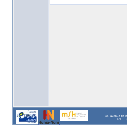
44, avenue de l
Tél. : 