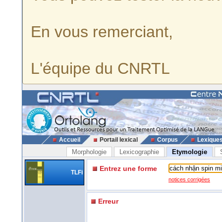
En vous remerciant,
L'équipe du CNRTL
Accueil
Portail lexical
Corpus
Lexique
Morphologie
Lexicographie
Etymologie
Entrez une forme
TLFi
notices corrigées
Erreur