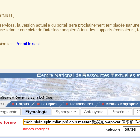
u CNRTL,
services, la version actuelle du portail sera prochainement remplacée par un
 une refonte complète de l'interface adaptée à tous les supports (ordinateurs, t
.
ion ici :
Portail lexical
cal
Corpus
Lexiques
Dictionnaires
Métalexicographie
cographie
Etymologie
Synonymie
Antonymie
Proxémie
C
ne forme
notices corrigées
catégorie :