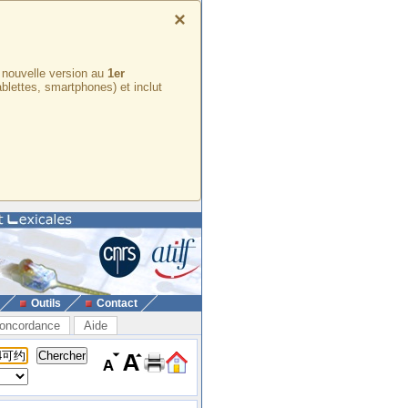
×
e nouvelle version au
1er
ablettes, smartphones) et inclut
Outils
Contact
oncordance
Aide