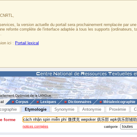
u CNRTL,
services, la version actuelle du portail sera prochainement remplacée par un
 une refonte complète de l'interface adaptée à tous les supports (ordinateurs, t
.
ion ici :
Portail lexical
cal
Corpus
Lexiques
Dictionnaires
Métalexicographie
cographie
Etymologie
Synonymie
Antonymie
Proxémie
C
ne forme
notices corrigées
catégorie :