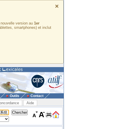
×
e nouvelle version au
1er
ablettes, smartphones) et inclut
Outils
Contact
oncordance
Aide