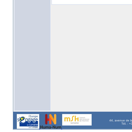
44, avenue de l
Tél. : 