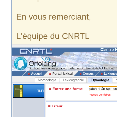
En vous remerciant,
L'équipe du CNRTL
Accueil
Portail lexical
Corpus
Lexique
Morphologie
Lexicographie
Etymologie
Entrez une forme
TLFi
notices corrigées
Erreur