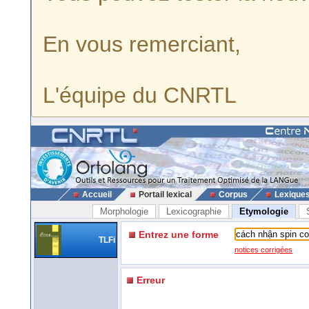
En vous remerciant,
L'équipe du CNRTL
Accueil
Portail lexical
Corpus
Lexique
Morphologie
Lexicographie
Etymologie
Entrez une forme
TLFi
notices corrigées
Erreur