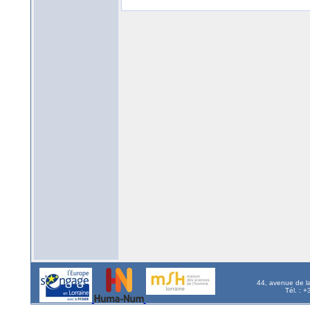
44, avenue de l
Tél. : 