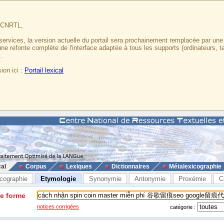
u CNRTL,
services, la version actuelle du portail sera prochainement remplacée par un
 une refonte complète de l'interface adaptée à tous les supports (ordinateurs, t
.
ion ici :
Portail lexical
cal
Corpus
Lexiques
Dictionnaires
Métalexicographie
cographie
Etymologie
Synonymie
Antonymie
Proxémie
C
ne forme
notices corrigées
catégorie :