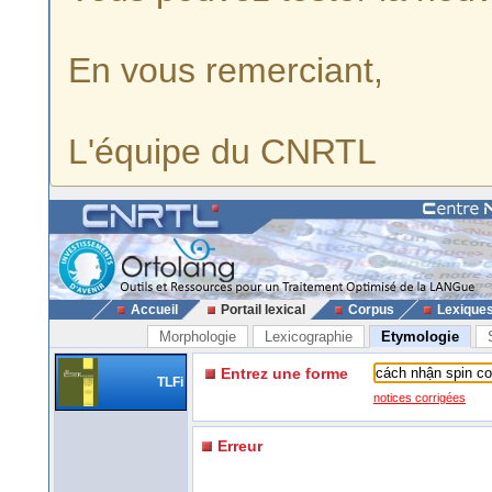
En vous remerciant,
L'équipe du CNRTL
Accueil
Portail lexical
Corpus
Lexique
Morphologie
Lexicographie
Etymologie
Entrez une forme
TLFi
notices corrigées
Erreur