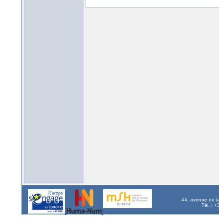
44, avenue de l
Tél. : 