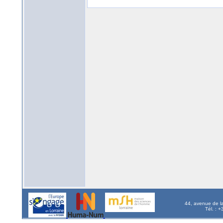
44, avenue de l
Tél. : 