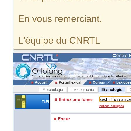
En vous remerciant,
L'équipe du CNRTL
Accueil
Portail lexical
Corpus
Lexique
Morphologie
Lexicographie
Etymologie
Entrez une forme
TLFi
notices corrigées
Erreur