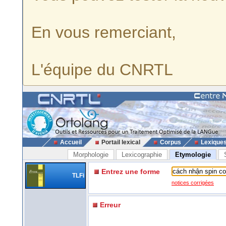
En vous remerciant,
L'équipe du CNRTL
Accueil
Portail lexical
Corpus
Lexique
Morphologie
Lexicographie
Etymologie
Entrez une forme
TLFi
notices corrigées
Erreur