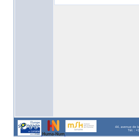
44, avenue de l
Tél. : 