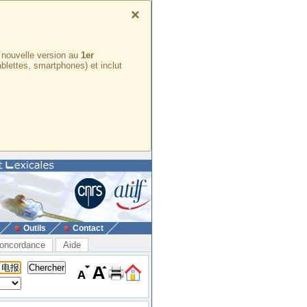
×
e nouvelle version au
1er
ablettes, smartphones) et inclut
Outils
Contact
oncordance
Aide