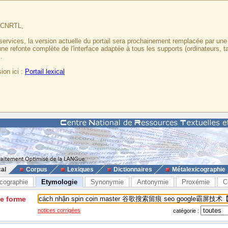
u CNRTL,
services, la version actuelle du portail sera prochainement remplacée par un
 une refonte complète de l'interface adaptée à tous les supports (ordinateurs, t
.
ion ici :
Portail lexical
cal
Corpus
Lexiques
Dictionnaires
Métalexicographie
cographie
Etymologie
Synonymie
Antonymie
Proxémie
C
ne forme
notices corrigées
catégorie :