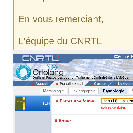
En vous remerciant,
L'équipe du CNRTL
Accueil
Portail lexical
Corpus
Lexique
Morphologie
Lexicographie
Etymologie
Entrez une forme
TLFi
notices corrigées
Erreur