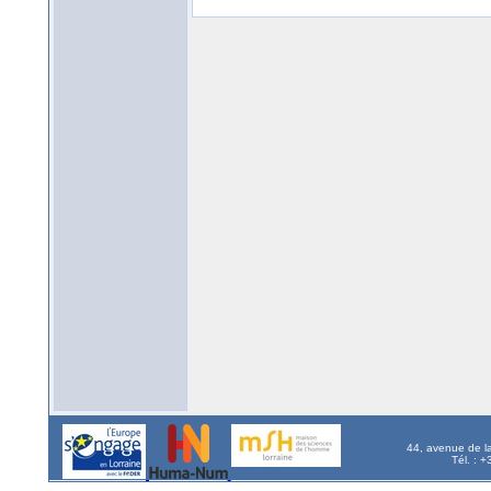
44, avenue de l
Tél. : 