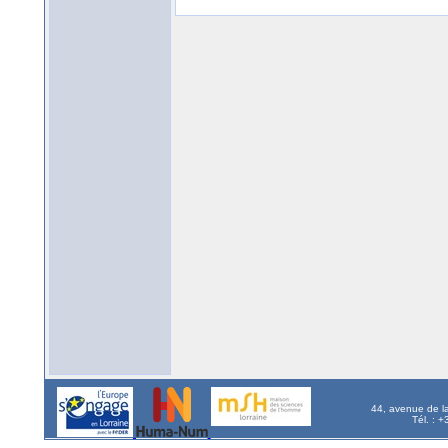
44, avenue de l
Tél. : 