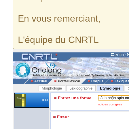
En vous remerciant,
L'équipe du CNRTL
Accueil
Portail lexical
Corpus
Lexique
Morphologie
Lexicographie
Etymologie
Entrez une forme
TLFi
notices corrigées
Erreur