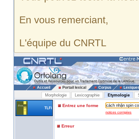
En vous remerciant,
L'équipe du CNRTL
Accueil
Portail lexical
Corpus
Lexique
Morphologie
Lexicographie
Etymologie
Entrez une forme
TLFi
notices corrigées
Erreur