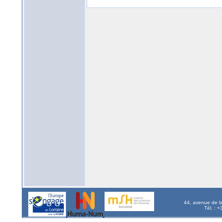
44, avenue de l
Tél. : 