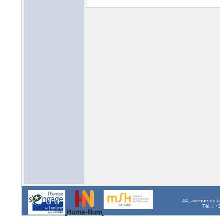
44, avenue de l
Tél. : 