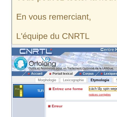
En vous remerciant,
L'équipe du CNRTL
Accueil
Portail lexical
Corpus
Lexique
Morphologie
Lexicographie
Etymologie
Entrez une forme
TLFi
notices corrigées
Erreur