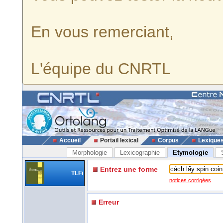
En vous remerciant,
L'équipe du CNRTL
Accueil
Portail lexical
Corpus
Lexique
Morphologie
Lexicographie
Etymologie
Entrez une forme
TLFi
notices corrigées
Erreur