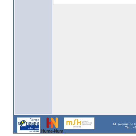
44, avenue de l
Tél. : 