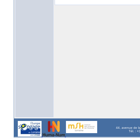
44, avenue de l
Tél. : 