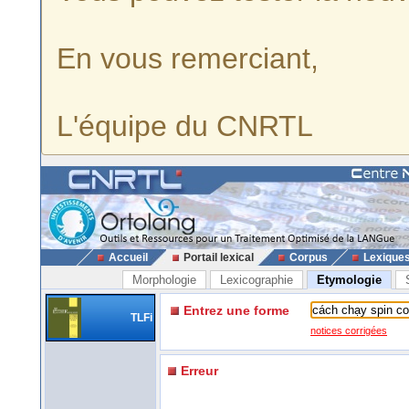
En vous remerciant,
L'équipe du CNRTL
Accueil
Portail lexical
Corpus
Lexique
Morphologie
Lexicographie
Etymologie
Entrez une forme
TLFi
notices corrigées
Erreur