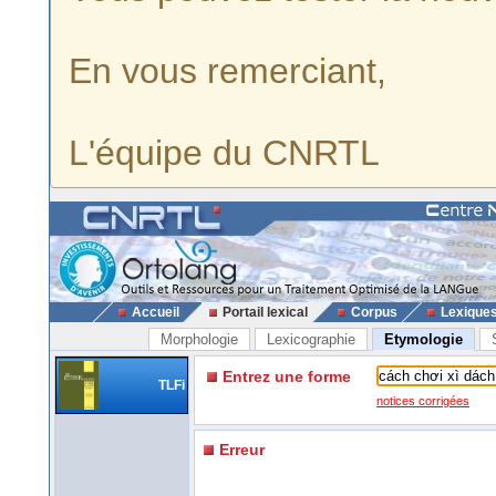
En vous remerciant,
L'équipe du CNRTL
Accueil
Portail lexical
Corpus
Lexique
Morphologie
Lexicographie
Etymologie
Entrez une forme
TLFi
notices corrigées
Erreur