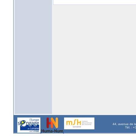
44, avenue de l
Tél. : 