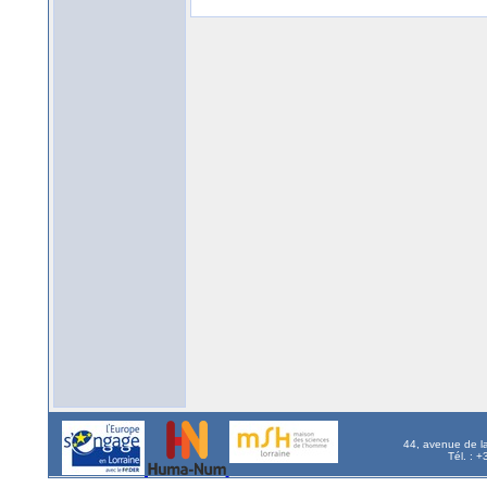
44, avenue de l
Tél. : 