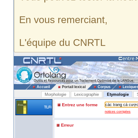
En vous remerciant,
L'équipe du CNRTL
Accueil
Portail lexical
Corpus
Lexique
Morphologie
Lexicographie
Etymologie
Entrez une forme
TLFi
notices corrigées
Erreur