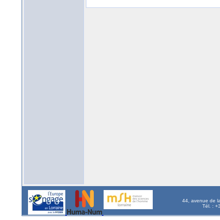
44, avenue de l
Tél. : 