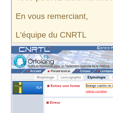
En vous remerciant,
L'équipe du CNRTL
Accueil
Portail lexical
Corpus
Lexique
Morphologie
Lexicographie
Etymologie
Entrez une forme
TLFi
notices corrigées
Erreur