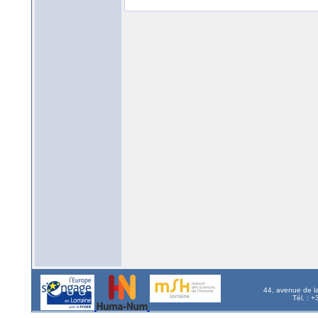
44, avenue de l
Tél. : 