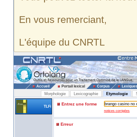
En vous remerciant,
L'équipe du CNRTL
Accueil
Portail lexical
Corpus
Lexique
Morphologie
Lexicographie
Etymologie
Entrez une forme
TLFi
notices corrigées
Erreur