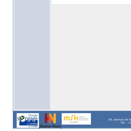
44, avenue de l
Tél. : 