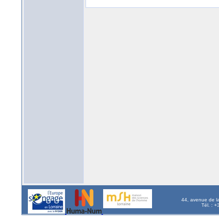
44, avenue de l
Tél. : 