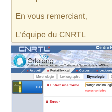
En vous remerciant,
L'équipe du CNRTL
Accueil
Portail lexical
Corpus
Lexique
Morphologie
Lexicographie
Etymologie
Entrez une forme
TLFi
notices corrigées
Erreur