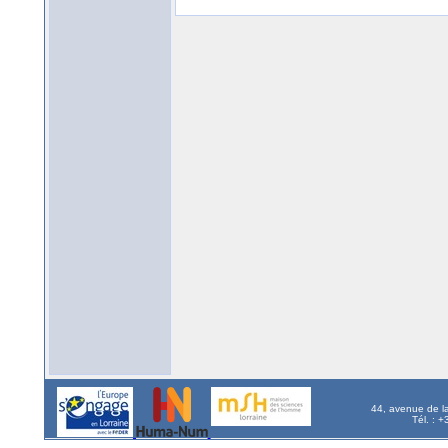
44, avenue de l
Tél. : 