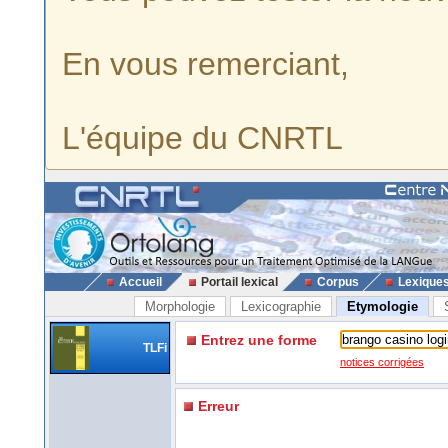
En vous remerciant,
L'équipe du CNRTL
Accueil
Portail lexical
Corpus
Lexique
Morphologie
Lexicographie
Etymologie
Entrez une forme
TLFi
notices corrigées
Erreur