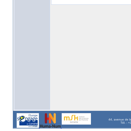
44, avenue de l
Tél. : 