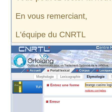
En vous remerciant,
L'équipe du CNRTL
Accueil
Portail lexical
Corpus
Lexique
Morphologie
Lexicographie
Etymologie
Entrez une forme
TLFi
notices corrigées
Erreur