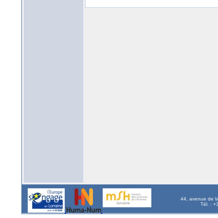
44, avenue de l
Tél. : 