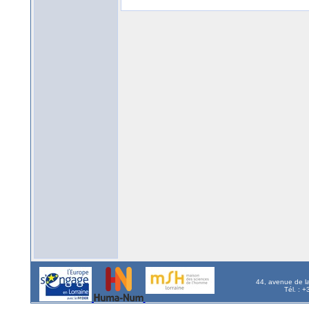
44, avenue de l
Tél. : 