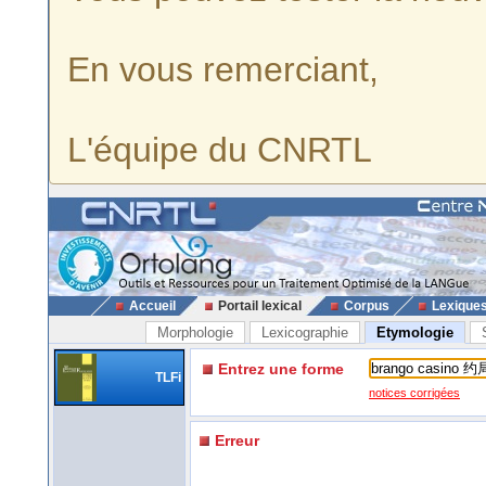
En vous remerciant,
L'équipe du CNRTL
Accueil
Portail lexical
Corpus
Lexique
Morphologie
Lexicographie
Etymologie
Entrez une forme
TLFi
notices corrigées
Erreur