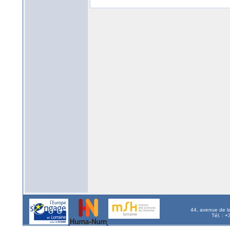
44, avenue de l
Tél. : 