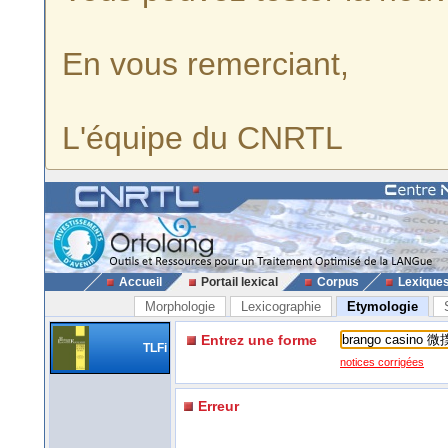
En vous remerciant,
L'équipe du CNRTL
Accueil
Portail lexical
Corpus
Lexique
Morphologie
Lexicographie
Etymologie
Entrez une forme
TLFi
notices corrigées
Erreur