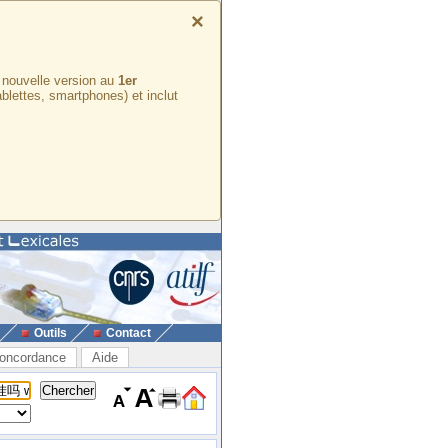
×
e nouvelle version au
1er
ablettes, smartphones) et inclut
Outils
Contact
oncordance
Aide