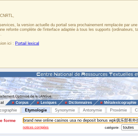
u CNRTL,
services, la version actuelle du portail sera prochainement remplacée par un
 une refonte complète de l'interface adaptée à tous les supports (ordinateurs, t
.
ion ici :
Portail lexical
cal
Corpus
Lexiques
Dictionnaires
Métalexicographie
cographie
Etymologie
Synonymie
Antonymie
Proxémie
C
ne forme
notices corrigées
catégorie :