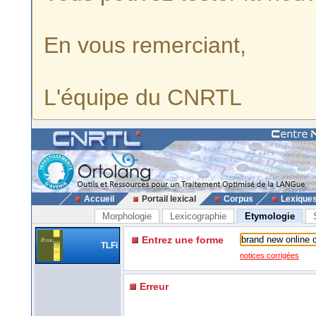
En vous remerciant,
L'équipe du CNRTL
Accueil
Portail lexical
Corpus
Lexique
Morphologie
Lexicographie
Etymologie
Entrez une forme
TLFi
notices corrigées
Erreur