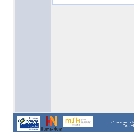
44, avenue de l
Tél. : 